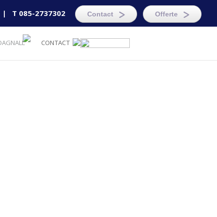
info@dagnall.nl
| T: 085-2737302
|
T 085-2737302
Contact
Offerte
DAGNALL
CONTACT